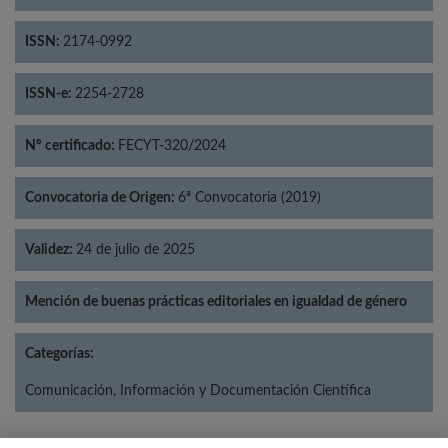
ISSN:
2174-0992
ISSN-e:
2254-2728
Nº certificado:
FECYT-320/2024
Convocatoria de Origen:
6ª Convocatoria (2019)
Validez:
24 de julio de 2025
Mención de buenas prácticas editoriales en igualdad de género
Categorías:
Comunicación, Información y Documentación Científica