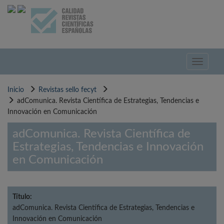
Pasar
al
contenido
principal
Toggle
navigati
Inicio
Revistas sello fecyt
adComunica. Revista Científica de Estrategias, Tendencias e
Innovación en Comunicación
adComunica. Revista Científica de
Estrategias, Tendencias e Innovación
en Comunicación
Título:
adComunica. Revista Científica de Estrategias, Tendencias e
Innovación en Comunicación