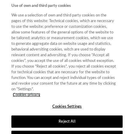
Use of own and third party cookies
Año
We use a selection of own and third party cookies on the
Año
Filtrar
pages of this website: Technical cookies, which are necessary
to use the website; preference or customization cookies,
Año
allow some features of the general options of the website to
be tailored; analytics or measurement cookies, which we use
to generate aggregate data on website usage and statistics,
behavioral adversiting cookies, witch are used to display
Total
relevant content and adversiting. If you choose "Accept all
Año
de
cookies", you accept the use of all cookies without exception.
Categoría
Puntuación
Posición
revistas
Cuartil
If you choose "Reject all cookies", you reject all cookies except
for technical cookies that are necessary for the website to
2023
Comunicación,
22.70
22
32
C3
function. You can accept and reject individual types of cookies
Información y
and revoke your consent for the future at any time by clicking
Documentación
on "Settings".
Científica
Cookies privacy
Cookies Settings
Reject All
Contacto
|
Tabla de Instituciones
|
Política de Cookies
|
Política de
calidad
|
Aviso Legal y Política de Privacidad