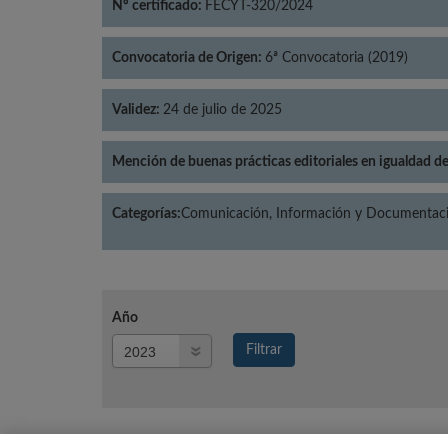
Nº certificado:
FECYT-320/2024
Convocatoria de Origen:
6ª Convocatoria (2019)
Validez:
24 de julio de 2025
Mención de buenas prácticas editoriales en igualdad d
Categorías:
Comunicación, Información y Documentació
Año
Año
Filtrar
Año