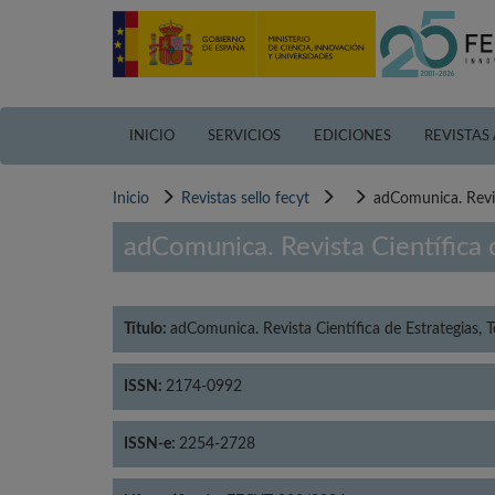
Pasar
al
contenido
principal
INICIO
SERVICIOS
EDICIONES
REVISTAS
Inicio
Revistas sello fecyt
adComunica. Revis
adComunica. Revista Científica 
Título:
adComunica. Revista Científica de Estrategias,
ISSN:
2174-0992
ISSN-e:
2254-2728