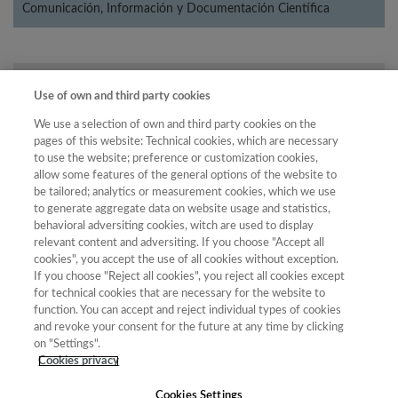
Comunicación, Información y Documentación Científica
Año
Use of own and third party cookies
Año
Filtrar
We use a selection of own and third party cookies on the
Año
pages of this website: Technical cookies, which are necessary
to use the website; preference or customization cookies,
allow some features of the general options of the website to
be tailored; analytics or measurement cookies, which we use
to generate aggregate data on website usage and statistics,
Total
behavioral adversiting cookies, witch are used to display
de
relevant content and adversiting. If you choose "Accept all
revistas
cookies", you accept the use of all cookies without exception.
Año
Categoría
Puntuación
Posición
Cuartil
If you choose "Reject all cookies", you reject all cookies except
for technical cookies that are necessary for the website to
2023
Comunicación,
22.70
22
32
C3
function. You can accept and reject individual types of cookies
Información y
and revoke your consent for the future at any time by clicking
Documentación
on "Settings".
Científica
Cookies privacy
Cookies Settings