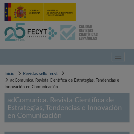
Pasar
al
contenido
principal
Toggle
navigati
Inicio
Revistas sello fecyt
adComunica. Revista Científica de Estrategias, Tendencias e
Innovación en Comunicación
adComunica. Revista Científica de
Estrategias, Tendencias e Innovación
en Comunicación