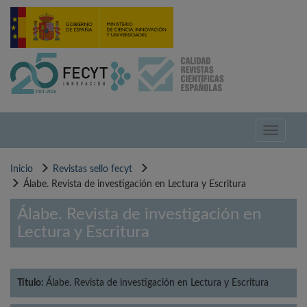
Pasar
al
contenido
principal
Toggle
navigati
Inicio
Revistas sello fecyt
Álabe. Revista de investigación en Lectura y Escritura
Álabe. Revista de investigación en
Lectura y Escritura
Título:
Álabe. Revista de investigación en Lectura y Escritura