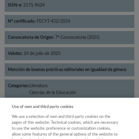
ISSN-e:
2171-9624
Nº certificado:
FECYT-422/2024
Convocatoria de Origen:
7ª Convocatoria (2021)
Validez:
24 de julio de 2025
Mención de buenas prácticas editoriales en igualdad de género
Categorías:
Literatura
Ciencias de la Educación
Use of own and third party cookies
We use a selection of own and third party cookies on the
Año
pages of this website: Technical cookies, which are necessary
to use the website; preference or customization cookies,
Año
Filtrar
allow some features of the general options of the website to