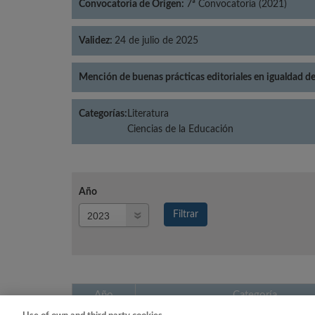
Convocatoria de Origen:
7ª Convocatoria (2021)
Validez:
24 de julio de 2025
Mención de buenas prácticas editoriales en igualdad d
Categorías:
Literatura
Ciencias de la Educación
Año
Año
Filtrar
Año
Año
Categoría