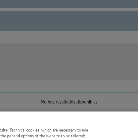
No hay resultados disponibles
site: Technical cookies, which are necessary to use
the general options of the website to be tailored;