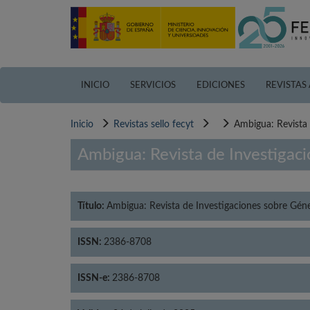
Pasar
al
contenido
principal
INICIO
SERVICIOS
EDICIONES
REVISTAS
Inicio
Revistas sello fecyt
Ambigua: Revista 
Ambigua: Revista de Investigaci
Título:
Ambigua: Revista de Investigaciones sobre Géne
ISSN:
2386-8708
ISSN-e:
2386-8708