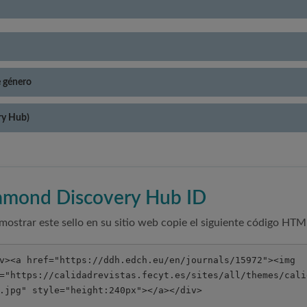
e género
ry Hub)
amond Discovery Hub ID
mostrar este sello en su sitio web copie el siguiente código HTM