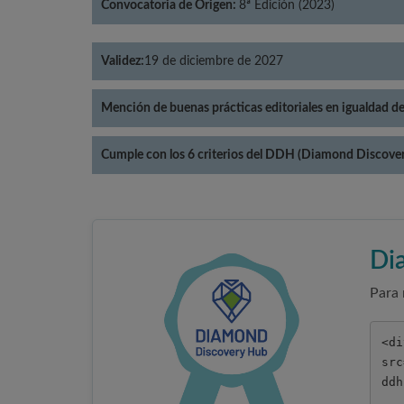
Convocatoria de Origen:
8ª Edición (2023)
Validez:
19 de diciembre de 2027
Mención de buenas prácticas editoriales en igualdad d
Cumple con los 6 criterios del DDH (Diamond Discove
Di
Para 