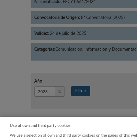
Nº certificado:
FECYT-561/2024
Convocatoria de Origen:
8ª Convocatoria (2023)
Validez:
24 de julio de 2025
Categorías:
Comunicación, Información y Documentació
Año
Año
Filtrar
Año
Use of own and third party cookies
Año
Ca
We use a selection of own and third party cookies on the pages of this web
2023
Comunicación, Informaci