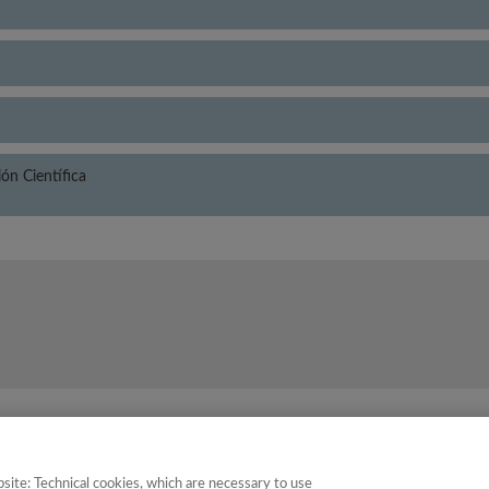
n Científica
tegoría
Puntuación
site: Technical cookies, which are necessary to use
ón y Documentación Científica
16.65