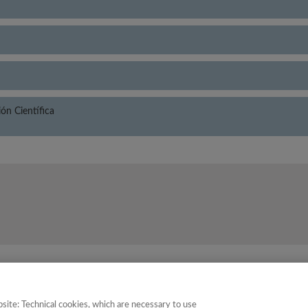
n Científica
oría
Puntuación
P
site: Technical cookies, which are necessary to use
 y Documentación Científica
16.65