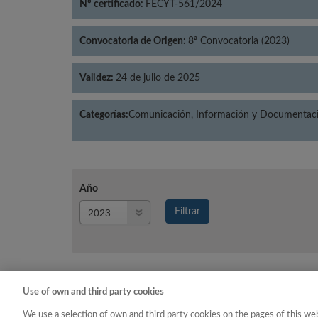
Nº certificado:
FECYT-561/2024
Convocatoria de Origen:
8ª Convocatoria (2023)
Validez:
24 de julio de 2025
Categorías:
Comunicación, Información y Documentació
Año
Año
Filtrar
Año
Use of own and third party cookies
Año
Categ
We use a selection of own and third party cookies on the pages of this web
2023
Comunicación, Información