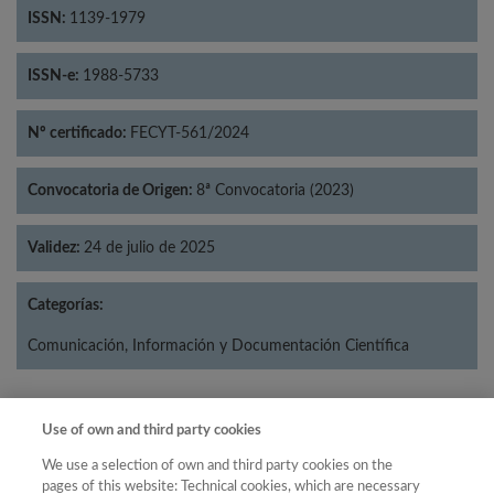
ISSN:
1139-1979
ISSN-e:
1988-5733
Nº certificado:
FECYT-561/2024
Convocatoria de Origen:
8ª Convocatoria (2023)
Validez:
24 de julio de 2025
Categorías:
Comunicación, Información y Documentación Científica
Use of own and third party cookies
Año
We use a selection of own and third party cookies on the
Año
Filtrar
pages of this website: Technical cookies, which are necessary