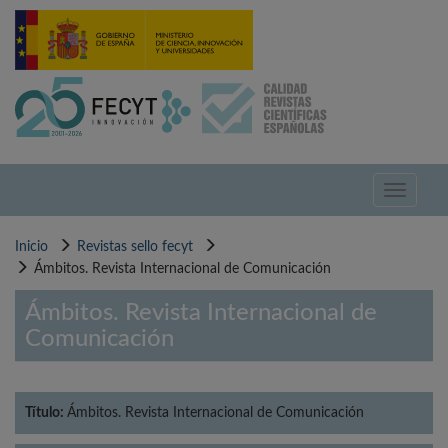
Pasar
al
contenido
principal
Toggle
navigati
Inicio
Revistas sello fecyt
Ámbitos. Revista Internacional de Comunicación
Ámbitos. Revista Internacional de
Comunicación
Título:
Ámbitos. Revista Internacional de Comunicación