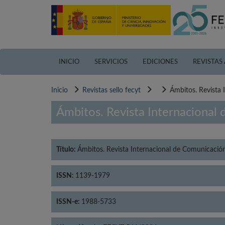
Pasar
al
contenido
principal
INICIO
SERVICIOS
EDICIONES
REVISTAS
Inicio
Revistas sello fecyt
Ámbitos. Revista 
Ámbitos. Revista Internacional
Título:
Ámbitos. Revista Internacional de Comunicació
ISSN:
1139-1979
ISSN-e:
1988-5733