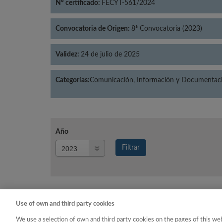
Nº certificado:
FECYT-561/2024
Convocatoria de Origen:
8ª Convocatoria (2023)
Validez:
24 de julio de 2025
Categorías:
Comunicación, Información y Documentació
Año
Año
Filtrar
Año
Use of own and third party cookies
Año
Categ
We use a selection of own and third party cookies on the pages of this web
2023
Comunicación, Información 