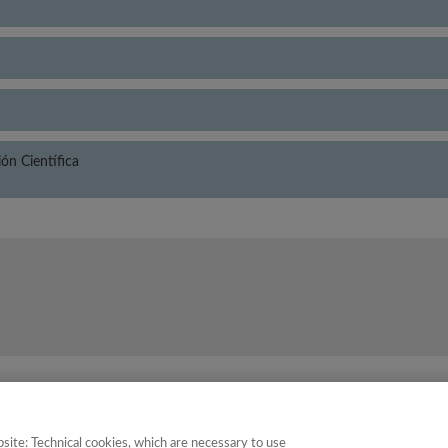
n Científica
oría
Puntuación
Pos
site: Technical cookies, which are necessary to use
y Documentación Científica
16.65