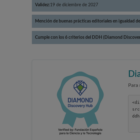
Validez:
19 de diciembre de 2027
Mención de buenas prácticas editoriales en igualdad d
Cumple con los 6 criterios del DDH (Diamond Discove
Di
Para 