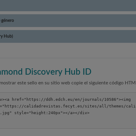
e género
ry Hub)
amond Discovery Hub ID
mostrar este sello en su sitio web copie el siguiente código HTM