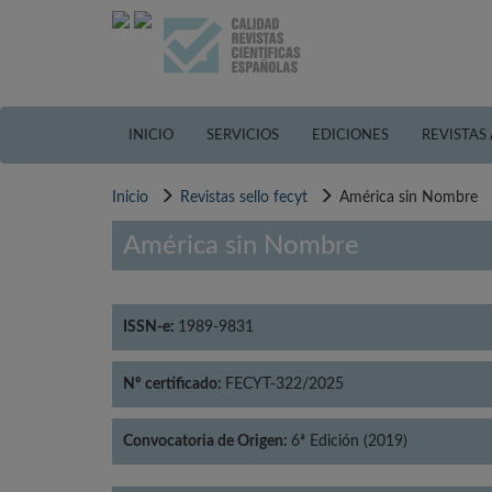
Pasar
al
contenido
principal
INICIO
SERVICIOS
EDICIONES
REVISTAS
Inicio
Revistas sello fecyt
América sin Nombre
América sin Nombre
ISSN-e:
1989-9831
Nº certificado:
FECYT-322/2025
Convocatoria de Origen:
6ª Edición (2019)