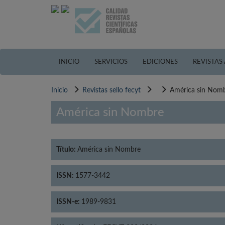
Pasar
al
contenido
principal
INICIO
SERVICIOS
EDICIONES
REVISTAS
Inicio
Revistas sello fecyt
América sin Nom
América sin Nombre
Título:
América sin Nombre
ISSN:
1577-3442
ISSN-e:
1989-9831