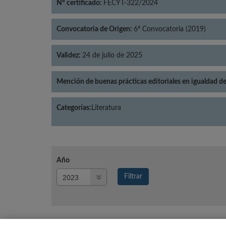
Nº certificado:
FECYT-322/2024
Convocatoria de Origen:
6ª Convocatoria (2019)
Validez:
24 de julio de 2025
Mención de buenas prácticas editoriales en igualdad d
Categorías:
Literatura
Año
Año
Filtrar
Año