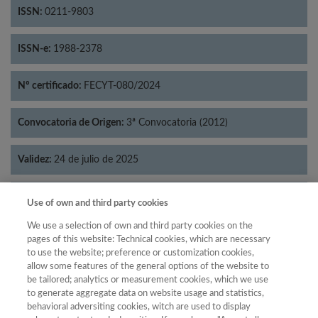
ISSN:
0211-9803
ISSN-e:
1988-2378
Nº certificado:
FECYT-080/2024
Convocatoria de Origen:
3ª Convocatoria (2012)
Validez:
24 de julio de 2025
Categorías:
Geografía
Use of own and third party cookies
We use a selection of own and third party cookies on the
pages of this website: Technical cookies, which are necessary
to use the website; preference or customization cookies,
allow some features of the general options of the website to
Año
be tailored; analytics or measurement cookies, which we use
Año
Filtrar
to generate aggregate data on website usage and statistics,
behavioral adversiting cookies, witch are used to display
Año