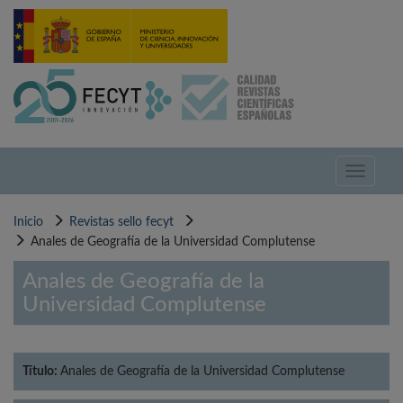
Pasar
al
contenido
principal
Toggle
navigati
Inicio
Revistas sello fecyt
Anales de Geografía de la Universidad Complutense
Anales de Geografía de la
Universidad Complutense
Título:
Anales de Geografía de la Universidad Complutense