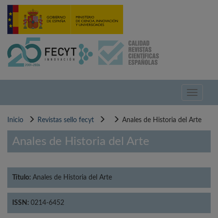
Pasar
al
contenido
principal
Toggle
navigati
Inicio
Revistas sello fecyt
Anales de Historia del Arte
Anales de Historia del Arte
Título:
Anales de Historia del Arte
ISSN:
0214-6452