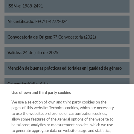
ISSN-e:
1988-2491
Nº certificado:
FECYT-427/2024
Convocatoria de Origen:
7ª Convocatoria (2021)
Validez:
24 de julio de 2025
Mención de buenas prácticas editoriales en igualdad de género
Categorías:
Bellas Artes
Use of own and third party cookies
We use a selection of own and third party cookies on the
pages of this website: Technical cookies, which are necessary
to use the website; preference or customization cookies,
Año
allow some features of the general options of the website to
Año
Filtrar
be tailored; analytics or measurement cookies, which we use
to generate aggregate data on website usage and statistics,
Año