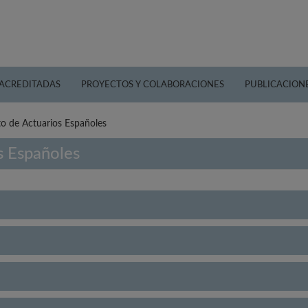
 ACREDITADAS
PROYECTOS Y COLABORACIONES
PUBLICACION
uto de Actuarios Españoles
os Españoles