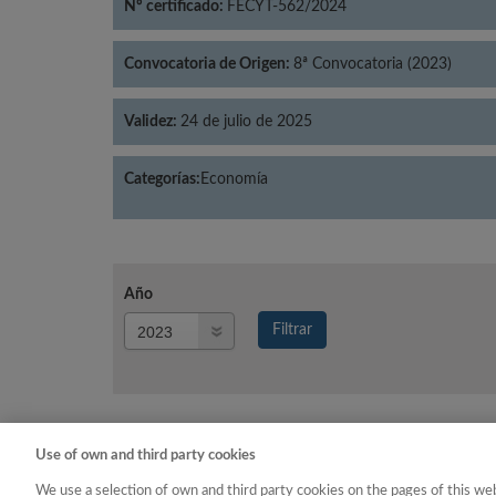
Nº certificado:
FECYT-562/2024
Convocatoria de Origen:
8ª Convocatoria (2023)
Validez:
24 de julio de 2025
Categorías:
Economía
Año
Año
Filtrar
Año
Use of own and third party cookies
Año
Categoría
We use a selection of own and third party cookies on the pages of this web
2023
Economía