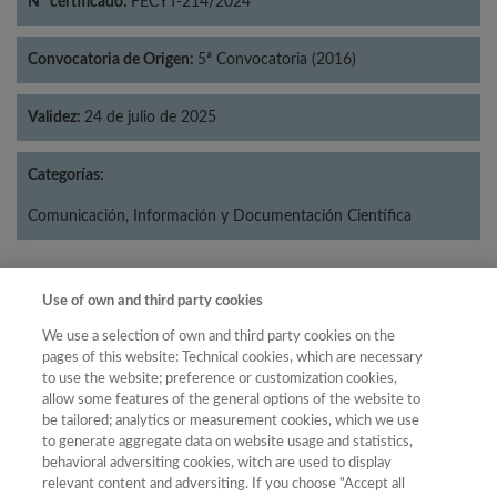
Nº certificado:
FECYT-214/2024
Convocatoria de Origen:
5ª Convocatoria (2016)
Validez:
24 de julio de 2025
Categorías:
Comunicación, Información y Documentación Científica
Use of own and third party cookies
Año
We use a selection of own and third party cookies on the
Año
Filtrar
pages of this website: Technical cookies, which are necessary
to use the website; preference or customization cookies,
Año
allow some features of the general options of the website to
be tailored; analytics or measurement cookies, which we use
to generate aggregate data on website usage and statistics,
behavioral adversiting cookies, witch are used to display
Total
relevant content and adversiting. If you choose "Accept all