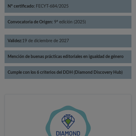
Nº certificado:
FECYT-684/2025
Convocatoria de Origen:
9ª edición (2025)
Validez:
19 de diciembre de 2027
Mención de buenas prácticas editoriales en igualdad de género
Cumple con los 6 criterios del DDH (Diamond Discovery Hub)