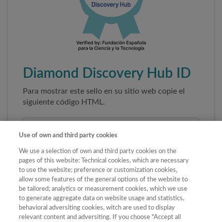
Diamond Discovery Hub ID
Para mostrar este sello en su sitio web copie el
siguiente código HTML.
Use of own and third party cookies
We use a selection of own and third party cookies on the
pages of this website: Technical cookies, which are necessary
to use the website; preference or customization cookies,
allow some features of the general options of the website to
be tailored; analytics or measurement cookies, which we use
to generate aggregate data on website usage and statistics,
Copiar código
behavioral adversiting cookies, witch are used to display
relevant content and adversiting. If you choose "Accept all