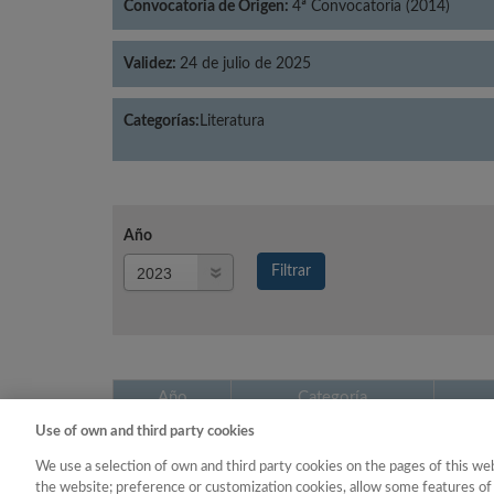
Convocatoria de Origen:
4ª Convocatoria (2014)
Validez:
24 de julio de 2025
Categorías:
Literatura
Año
Año
Filtrar
Año
Año
Categoría
Use of own and third party cookies
2023
Literatura
We use a selection of own and third party cookies on the pages of this web
the website; preference or customization cookies, allow some features of 