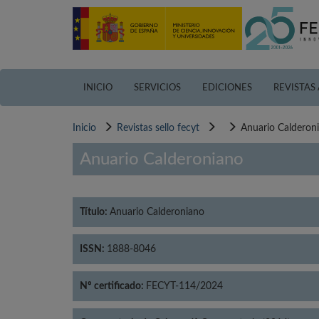
Pasar
al
contenido
principal
INICIO
SERVICIOS
EDICIONES
REVISTAS
Inicio
Revistas sello fecyt
Anuario Calderon
Anuario Calderoniano
Título:
Anuario Calderoniano
ISSN:
1888-8046
Nº certificado:
FECYT-114/2024