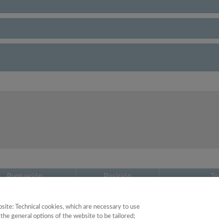
Puntuación
Posición
To
32.78
37
site: Technical cookies, which are necessary to use
the general options of the website to be tailored;