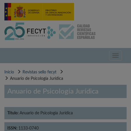
Pasar
al
contenido
principal
Toggle
navigati
Inicio
Revistas sello fecyt
Anuario de Psicología Jurídica
Anuario de Psicología Jurídica
Título:
Anuario de Psicología Jurídica
ISSN:
1133-0740