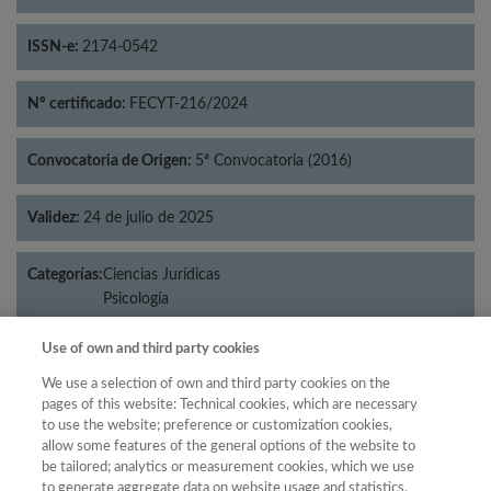
ISSN-e:
2174-0542
Nº certificado:
FECYT-216/2024
Convocatoria de Origen:
5ª Convocatoria (2016)
Validez:
24 de julio de 2025
Categorías:
Ciencias Jurídicas
Psicología
Use of own and third party cookies
We use a selection of own and third party cookies on the
Año
pages of this website: Technical cookies, which are necessary
to use the website; preference or customization cookies,
Año
Filtrar
allow some features of the general options of the website to
Año
be tailored; analytics or measurement cookies, which we use
to generate aggregate data on website usage and statistics,