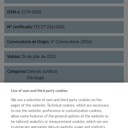
ISSN-e:
2174-0542
Nº certificado:
FECYT-216/2024
Convocatoria de Origen:
5ª Convocatoria (2016)
Validez:
24 de julio de 2025
Categorías:
Ciencias Jurídicas
Psicología
Use of own and third party cookies
We use a selection of own and third party cookies on the
Año
pages of this website: Technical cookies, which are necessary
to use the website; preference or customization cookies,
Año
Filtrar
allow some features of the general options of the website to
Año
be tailored; analytics or measurement cookies, which we use
to generate aggregate data on website usage and statistics,