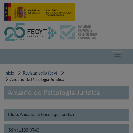
Pasar
al
contenido
principal
Toggle
navigati
Inicio
Revistas sello fecyt
Anuario de Psicología Jurídica
Anuario de Psicología Jurídica
Título:
Anuario de Psicología Jurídica
ISSN:
1133-0740