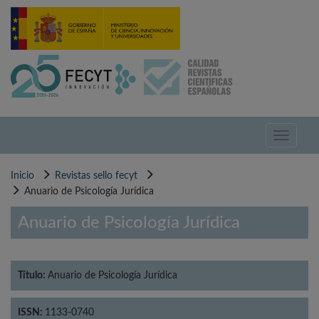
Pasar
al
contenido
principal
Toggle
navigati
Inicio
Revistas sello fecyt
Anuario de Psicología Jurídica
Anuario de Psicología Jurídica
Título:
Anuario de Psicología Jurídica
ISSN:
1133-0740