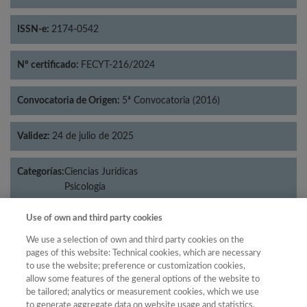
ISSN-e:
2174-0542
Nº certificado:
FECYT-216/2024
Convocatoria de Origen:
5ª Convocatoria (2016)
Validez:
24 de julio de 2025
Categorías:
Ciencias Jurídicas
Psicología
Use of own and third party cookies
We use a selection of own and third party cookies on the
Año
pages of this website: Technical cookies, which are necessary
to use the website; preference or customization cookies,
Año
Filtrar
allow some features of the general options of the website to
Año
be tailored; analytics or measurement cookies, which we use
to generate aggregate data on website usage and statistics,