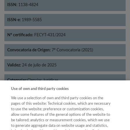
ISSN:
1138-4824
ISSN-e:
1989-5585
Nº certificado:
FECYT-431/2024
Convocatoria de Origen:
7ª Convocatoria (2021)
Validez:
24 de julio de 2025
Categorías:
Ciencias Jurídicas
Use of own and third party cookies
We use a selection of own and third party cookies on the
pages of this website: Technical cookies, which are necessary
to use the website; preference or customization cookies,
Año
allow some features of the general options of the website to
Año
Filtrar
be tailored; analytics or measurement cookies, which we use
to generate aggregate data on website usage and statistics,
Año