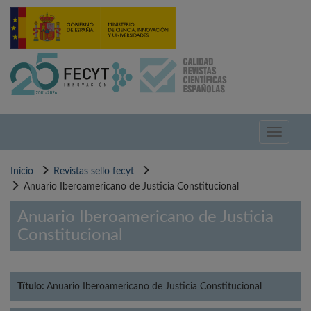
Pasar
al
contenido
principal
Toggle
navigati
Inicio
Revistas sello fecyt
Anuario Iberoamericano de Justicia Constitucional
Anuario Iberoamericano de Justicia
Constitucional
Título:
Anuario Iberoamericano de Justicia Constitucional