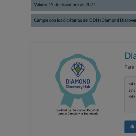
Validez:
19 de diciembre de 2027
Cumple con los 6 criterios del DDH (Diamond Discove
Di
Para 