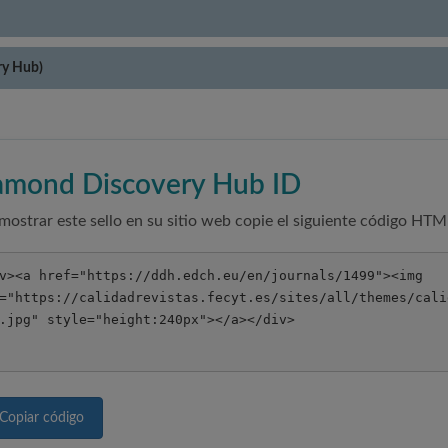
ry Hub)
amond Discovery Hub ID
mostrar este sello en su sitio web copie el siguiente código HTM
Copiar código