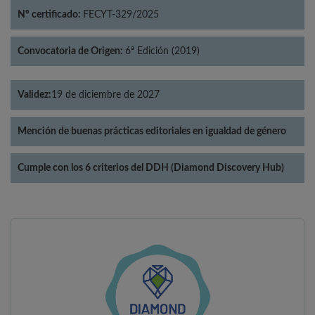
Nº certificado:
FECYT-329/2025
Convocatoria de Origen:
6ª Edición (2019)
Validez:
19 de diciembre de 2027
Mención de buenas prácticas editoriales en igualdad de género
Cumple con los 6 criterios del DDH (Diamond Discovery Hub)