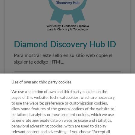
Diamond Discovery Hub ID
Para mostrar este sello en su sitio web copie el
siguiente código HTML.
Use of own and third party cookies
We use a selection of own and third party cookies on the
pages of this website: Technical cookies, which are necessary
to use the website; preference or customization cookies,
allow some features of the general options of the website to
be tailored; analytics or measurement cookies, which we use
to generate aggregate data on website usage and statistics,
Copiar código
behavioral adversiting cookies, witch are used to display
relevant content and adversiting. If you choose "Accept all