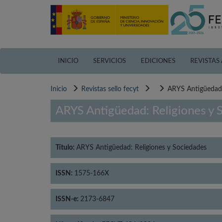
Pasar
al
contenido
principal
INICIO
SERVICIOS
EDICIONES
REVISTAS
Inicio
Revistas sello fecyt
ARYS Antigüedad:
ARYS Antigüedad: Religiones y 
Título:
ARYS Antigüedad: Religiones y Sociedades
ISSN:
1575-166X
ISSN-e:
2173-6847