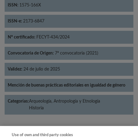
ISSN:
1575-166X
ISSN-e:
2173-6847
Nº certificado:
FECYT-434/2024
Convocatoria de Origen:
7ª convocatoria (2021)
Validez:
24 de julio de 2025
Mención de buenas prácticas editoriales en igualdad de género
Categorías:
Arqueología, Antropología y Etnología
Historia
Use of own and third party cookies
Año