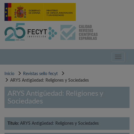
Pasar
al
contenido
principal
Toggle
navigati
Inicio
Revistas sello fecyt
ARYS Antigüedad: Religiones y Sociedades
ARYS Antigüedad: Religiones y
Sociedades
Título:
ARYS Antigüedad: Religiones y Sociedades