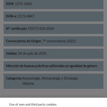
ISSN:
1575-166X
ISSN-e:
2173-6847
Nº certificado:
FECYT-434/2024
Convocatoria de Origen:
7ª convocatoria (2021)
Validez:
24 de julio de 2025
Mención de buenas prácticas editoriales en igualdad de género
Categorías:
Arqueología, Antropología y Etnología
Historia
Use of own and third party cookies
Año