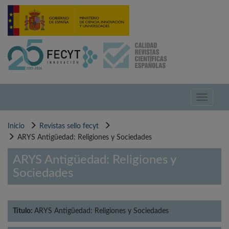
Pasar
al
contenido
principal
Toggle
navigati
Inicio
Revistas sello fecyt
ARYS Antigüedad: Religiones y Sociedades
ARYS Antigüedad: Religiones y
Sociedades
Título:
ARYS Antigüedad: Religiones y Sociedades