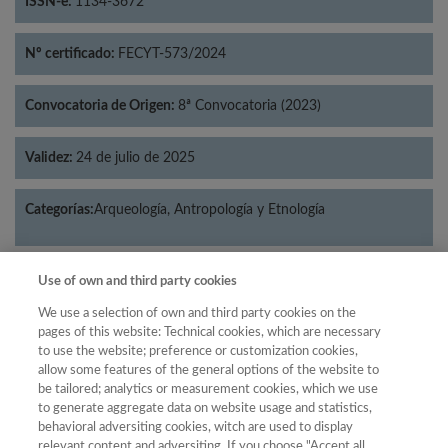
ISSN-e:
1134-3672
Nº certificado:
FECYT-573/2024
Convocatoria de Origen:
8ª Convocatoria (2023)
Validez:
24 de julio de 2025
Categorías:
Arqueología, Antropología y Etnología
Use of own and third party cookies
Año
We use a selection of own and third party cookies on the
pages of this website: Technical cookies, which are necessary
Año
Filtrar
to use the website; preference or customization cookies,
allow some features of the general options of the website to
Año
be tailored; analytics or measurement cookies, which we use
to generate aggregate data on website usage and statistics,
behavioral adversiting cookies, witch are used to display
relevant content and adversiting. If you choose "Accept all