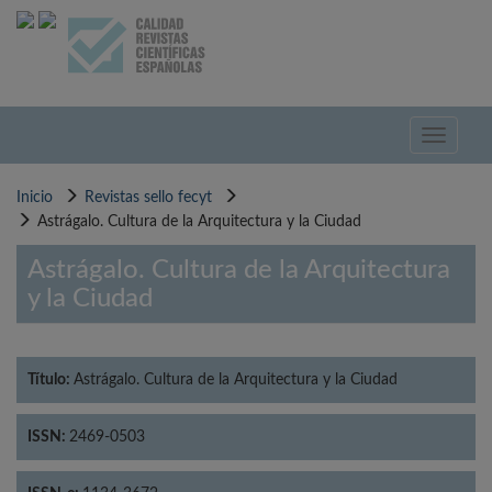
Pasar
al
contenido
principal
Toggle
navigati
Inicio
Revistas sello fecyt
Astrágalo. Cultura de la Arquitectura y la Ciudad
Astrágalo. Cultura de la Arquitectura
y la Ciudad
Título:
Astrágalo. Cultura de la Arquitectura y la Ciudad
ISSN:
2469-0503