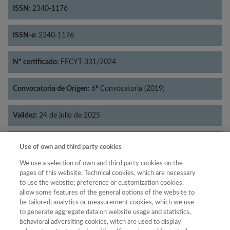
ISSN:
2340-1176
ISSN-e:
2340-1176
Nº certificado:
FECYT-331/2024
Convocatoria de Origen:
6ª Convocatoria (2019)
Validez:
24 de julio de 2025
Categorías:
Literatura
Use of own and third party cookies
We use a selection of own and third party cookies on the
pages of this website: Technical cookies, which are necessary
to use the website; preference or customization cookies,
allow some features of the general options of the website to
Año
be tailored; analytics or measurement cookies, which we use
Año
Filtrar
to generate aggregate data on website usage and statistics,
behavioral adversiting cookies, witch are used to display
Año