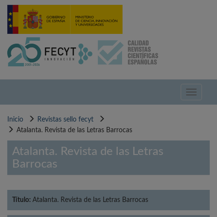
Pasar
al
contenido
principal
Toggle
navigati
Inicio
Revistas sello fecyt
Atalanta. Revista de las Letras Barrocas
Atalanta. Revista de las Letras
Barrocas
Título:
Atalanta. Revista de las Letras Barrocas