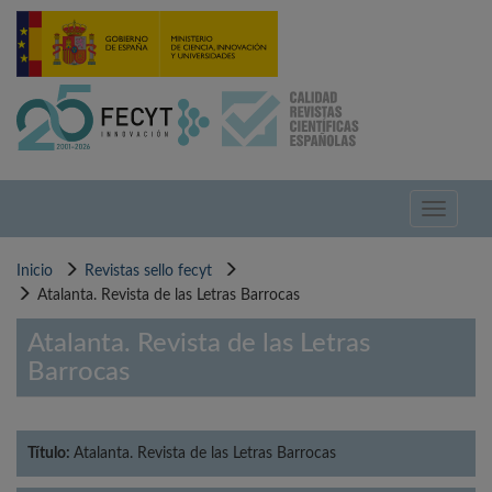
Pasar
al
contenido
principal
Toggle
navigati
Inicio
Revistas sello fecyt
Atalanta. Revista de las Letras Barrocas
Atalanta. Revista de las Letras
Barrocas
Título:
Atalanta. Revista de las Letras Barrocas