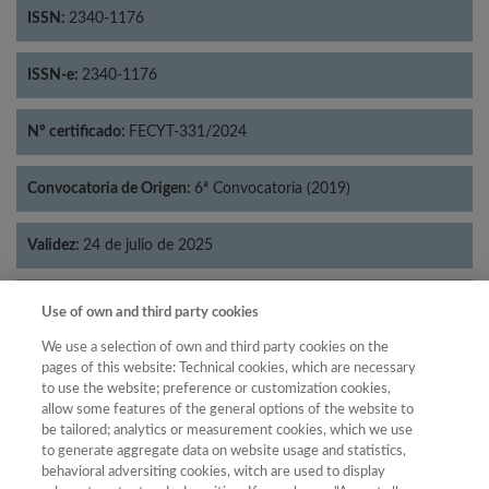
ISSN:
2340-1176
ISSN-e:
2340-1176
Nº certificado:
FECYT-331/2024
Convocatoria de Origen:
6ª Convocatoria (2019)
Validez:
24 de julio de 2025
Categorías:
Literatura
Use of own and third party cookies
We use a selection of own and third party cookies on the
pages of this website: Technical cookies, which are necessary
to use the website; preference or customization cookies,
allow some features of the general options of the website to
Año
be tailored; analytics or measurement cookies, which we use
Año
Filtrar
to generate aggregate data on website usage and statistics,
behavioral adversiting cookies, witch are used to display
Año