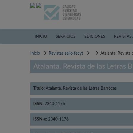
Pasar
al
contenido
principal
INICIO
SERVICIOS
EDICIONES
REVISTAS
Inicio
Revistas sello fecyt
Atalanta. Revista 
Atalanta. Revista de las Letras 
Título:
Atalanta. Revista de las Letras Barrocas
ISSN:
2340-1176
ISSN-e:
2340-1176