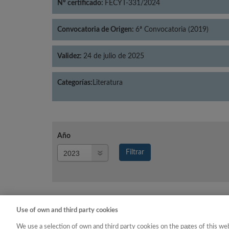
Nº certificado:
FECYT-331/2024
Convocatoria de Origen:
6ª Convocatoria (2019)
Validez:
24 de julio de 2025
Categorías:
Literatura
Año
Año
Filtrar
Año
Use of own and third party cookies
Año
Categoría
We use a selection of own and third party cookies on the pages of this web
2023
Literatura