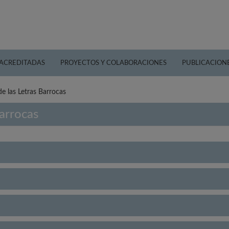
 ACREDITADAS
PROYECTOS Y COLABORACIONES
PUBLICACION
de las Letras Barrocas
Barrocas