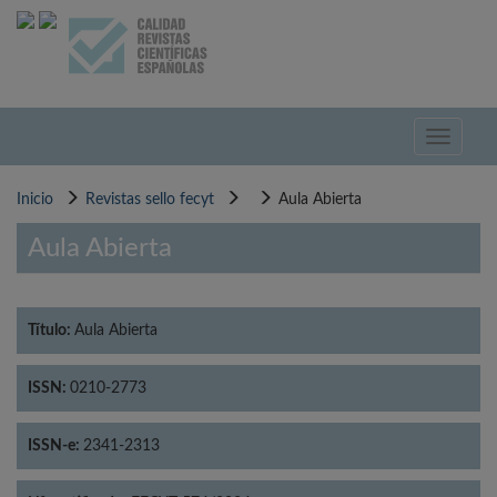
Pasar
al
contenido
principal
Toggle
navigati
Inicio
Revistas sello fecyt
Aula Abierta
Aula Abierta
Título:
Aula Abierta
ISSN:
0210-2773
ISSN-e:
2341-2313