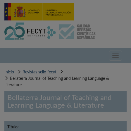
Pasar
al
contenido
principal
Toggle
navigati
Inicio
Revistas sello fecyt
Bellaterra Journal of Teaching and Learning Language &
Literature
Bellaterra Journal of Teaching and
Learning Language & Literature
Título: