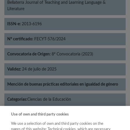
Bellaterra Journal of Teaching and Learning Language &
Literature
ISSN-e:
2013-6196
Nº certificado:
FECYT-576/2024
Convocatoria de Origen:
8ª Convocatoria (2023)
Validez:
24 de julio de 2025
Mención de buenas prácticas editoriales en igualdad de género
Categorías:
Ciencias de la Educación
Use of own and third party cookies
We use a selection of own and third party cookies on the
pages of this website: Technical cookies, which are necessary
Año