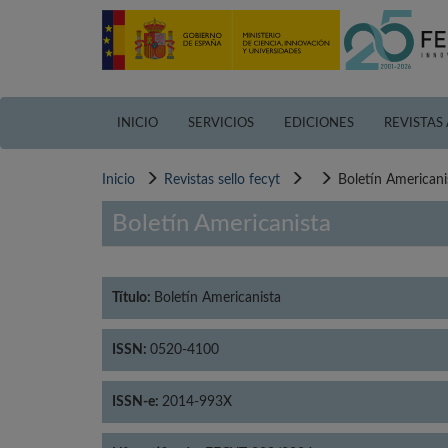
Pasar
al
contenido
principal
INICIO
SERVICIOS
EDICIONES
REVISTAS
Inicio
Revistas sello fecyt
Boletín Americani
Boletín Americanista
Título:
Boletín Americanista
ISSN:
0520-4100
ISSN-e:
2014-993X