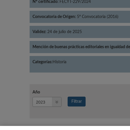
Nº certificado:
FECYT-229/2024
Convocatoria de Origen:
5ª Convocatoria (2016)
Validez:
24 de julio de 2025
Mención de buenas prácticas editoriales en igualdad d
Categorías:
Historia
Año
Año
Filtrar
Año