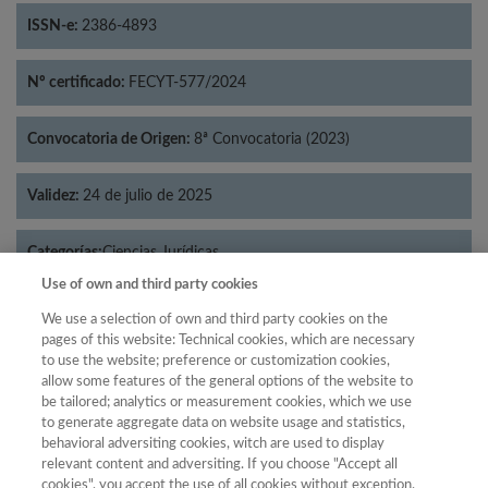
ISSN-e:
2386-4893
Nº certificado:
FECYT-577/2024
Convocatoria de Origen:
8ª Convocatoria (2023)
Validez:
24 de julio de 2025
Categorías:
Ciencias Jurídicas
Use of own and third party cookies
We use a selection of own and third party cookies on the
pages of this website: Technical cookies, which are necessary
to use the website; preference or customization cookies,
Año
allow some features of the general options of the website to
Año
Filtrar
be tailored; analytics or measurement cookies, which we use
to generate aggregate data on website usage and statistics,
Año
behavioral adversiting cookies, witch are used to display
relevant content and adversiting. If you choose "Accept all
cookies", you accept the use of all cookies without exception.