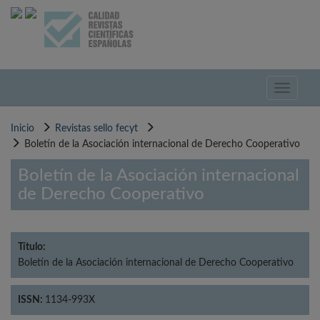
Pasar
al
contenido
principal
Toggle
navigati
Inicio
Revistas sello fecyt
Boletín de la Asociación internacional de Derecho Cooperativo
Boletín de la Asociación internacional
de Derecho Cooperativo
Título:
Boletín de la Asociación internacional de Derecho Cooperativo
ISSN:
1134-993X