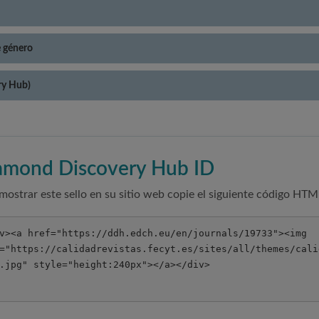
e género
ry Hub)
amond Discovery Hub ID
mostrar este sello en su sitio web copie el siguiente código HTM