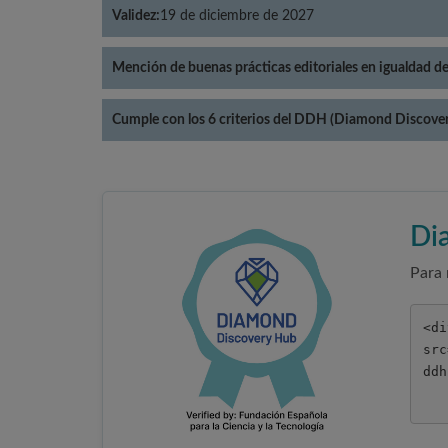
Validez:
19 de diciembre de 2027
Mención de buenas prácticas editoriales en igualdad d
Cumple con los 6 criterios del DDH (Diamond Discove
Di
Para 