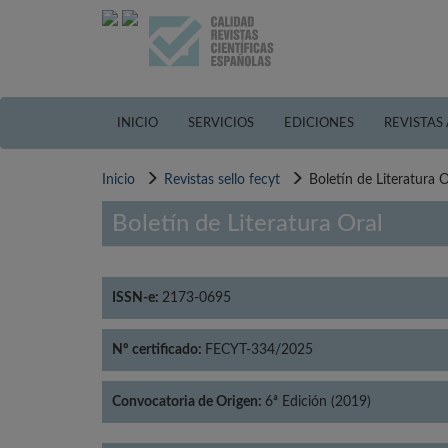
Pasar
al
contenido
principal
INICIO
SERVICIOS
EDICIONES
REVISTAS
Inicio
Revistas sello fecyt
Boletín de Literatura O
Boletín de Literatura Oral
ISSN-e:
2173-0695
Nº certificado:
FECYT-334/2025
Convocatoria de Origen:
6ª Edición (2019)