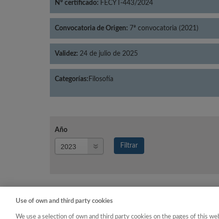
Nº certificado:
FECYT-443/2024
Convocatoria de Origen:
7ª convocatoria (2021)
Validez:
24 de julio de 2025
Categorías:
Filosofía
Año
Año
Filtrar
Año
Use of own and third party cookies
Año
Categoría
We use a selection of own and third party cookies on the pages of this web
2023
Filosofía