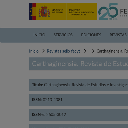
Pasar
al
contenido
principal
INICIO
SERVICIOS
EDICIONES
REVISTAS
Inicio
Revistas sello fecyt
Carthaginensia. Re
Carthaginensia. Revista de Estud
Título:
Carthaginensia. Revista de Estudios e Investigac
ISSN:
0213-4381
ISSN-e:
2605-3012