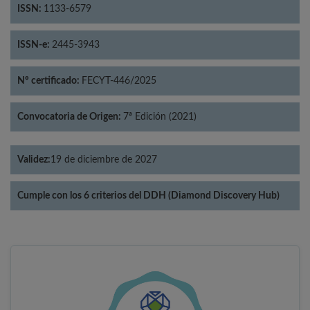
ISSN:
1133-6579
ISSN-e:
2445-3943
Nº certificado:
FECYT-446/2025
Convocatoria de Origen:
7ª Edición (2021)
Validez:
19 de diciembre de 2027
Cumple con los 6 criterios del DDH (Diamond Discovery Hub)