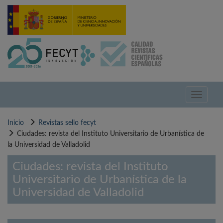
Pasar
al
contenido
principal
Toggle
navigati
Inicio
Revistas sello fecyt
Ciudades: revista del Instituto Universitario de Urbanística de
la Universidad de Valladolid
Ciudades: revista del Instituto
Universitario de Urbanística de la
Universidad de Valladolid