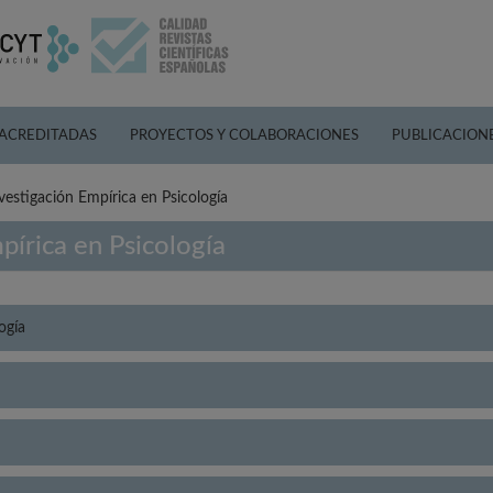
 ACREDITADAS
PROYECTOS Y COLABORACIONES
PUBLICACION
nvestigación Empírica en Psicología
mpírica en Psicología
ogía