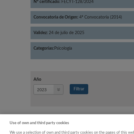
Nº certificado:
FECYT-128/2024
Convocatoria de Origen:
4ª Convocatoria (2014)
Validez:
24 de julio de 2025
Categorías:
Psicología
Año
Año
Filtrar
Año
Use of own and third party cookies
Año
Categoría
We use a selection of own and third party cookies on the pages of this web
2023
Psicología