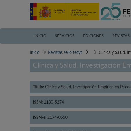
Pasar
al
contenido
principal
INICIO
SERVICIOS
EDICIONES
REVISTAS
Inicio
Revistas sello fecyt
Clínica y Salud. I
Clínica y Salud. Investigación E
Título:
Clínica y Salud. Investigación Empírica en Psicol
ISSN:
1130-5274
ISSN-e:
2174-0550