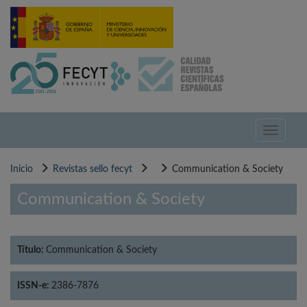
Pasar
al
contenido
principal
Toggle
navigati
Inicio
Revistas sello fecyt
Communication & Society
Communication & Society
Título:
Communication & Society
ISSN-e:
2386-7876