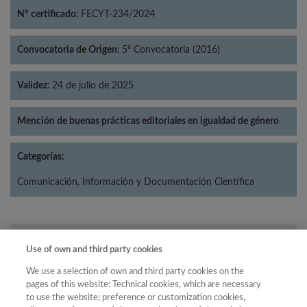
Nº certificado:
FECYT-234/2024
Convocatoria de Origen:
5ª Convocatoria (2016)
Validez:
24 de julio de 2025
Mención de buenas prácticas editoriales en igualdad de género
Categorías:
Comunicación, Información y Documentación Científica
Año
Use of own and third party cookies
Año
Filtrar
We use a selection of own and third party cookies on the
Año
pages of this website: Technical cookies, which are necessary
to use the website; preference or customization cookies,