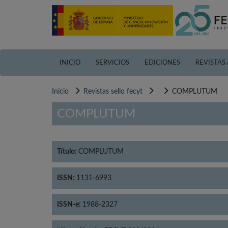
Pasar
al
contenido
principal
INICIO
SERVICIOS
EDICIONES
REVISTAS
Inicio
Revistas sello fecyt
COMPLUTUM
COMPLUTUM
Título:
COMPLUTUM
ISSN:
1131-6993
ISSN-e:
1988-2327