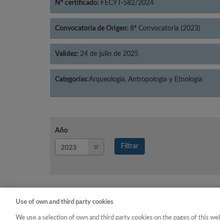
Nº certificado:
FECYT-582/2024
Convocatoria de Origen:
8ª Convocatoria (2023)
Validez:
24 de julio de 2025
Categorías:
Arqueología, Antropología y Etnología
Año
Año
Filtrar
Año
Use of own and third party cookies
Año
Categoría
We use a selection of own and third party cookies on the pages of this web
2023
Arqueología, Antropologí