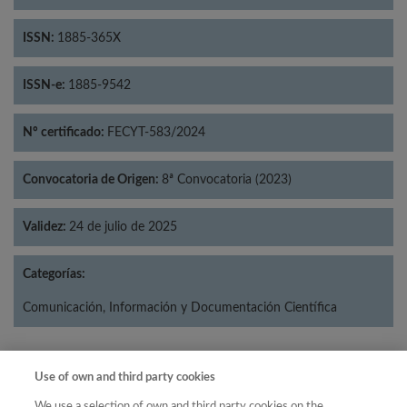
ISSN:
1885-365X
ISSN-e:
1885-9542
Nº certificado:
FECYT-583/2024
Convocatoria de Origen:
8ª Convocatoria (2023)
Validez:
24 de julio de 2025
Categorías:
Comunicación, Información y Documentación Científica
Use of own and third party cookies
Año
We use a selection of own and third party cookies on the