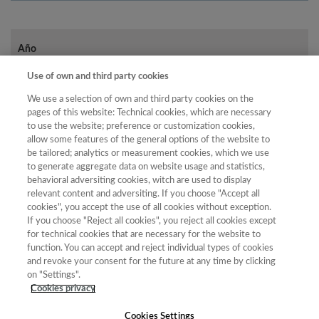
Año
Año
Filtrar
Use of own and third party cookies
Año
We use a selection of own and third party cookies on the
pages of this website: Technical cookies, which are necessary
to use the website; preference or customization cookies,
allow some features of the general options of the website to
Total
be tailored; analytics or measurement cookies, which we use
to generate aggregate data on website usage and statistics,
de
Cuartil
behavioral adversiting cookies, witch are used to display
Año
Categoría
Puntuación
Posición
revistas
relevant content and adversiting. If you choose "Accept all
cookies", you accept the use of all cookies without exception.
2023
Ciencias de la
62.95
3
85
C1
If you choose "Reject all cookies", you reject all cookies except
Educación
for technical cookies that are necessary for the website to
2023
Comunicación,
69.33
2
32
C1
function. You can accept and reject individual types of cookies
Información y
and revoke your consent for the future at any time by clicking
Documentación
on "Settings".
Científica
Cookies privacy
Cookies Settings