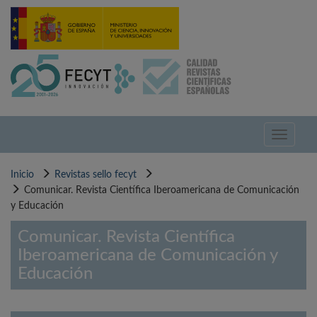
Pasar
al
contenido
principal
Toggle
navigati
Inicio
Revistas sello fecyt
Comunicar. Revista Científica Iberoamericana de Comunicación
y Educación
Comunicar. Revista Científica
Iberoamericana de Comunicación y
Educación