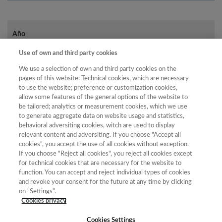
Año
Año
Filtrar
Use of own and third party cookies
Año
We use a selection of own and third party cookies on the
pages of this website: Technical cookies, which are necessary
to use the website; preference or customization cookies,
allow some features of the general options of the website to
Total
be tailored; analytics or measurement cookies, which we use
to generate aggregate data on website usage and statistics,
Posición
de
behavioral adversiting cookies, witch are used to display
Año
Categoría
Puntuación
revistas
Cuartil
relevant content and adversiting. If you choose "Accept all
cookies", you accept the use of all cookies without exception.
2023
Comunicación,
69.33
2
32
C1
If you choose "Reject all cookies", you reject all cookies except
Información y
for technical cookies that are necessary for the website to
Documentación
function. You can accept and reject individual types of cookies
Científica
and revoke your consent for the future at any time by clicking
2023
Ciencias de la
62.95
3
85
C1
on "Settings".
Educación
Cookies privacy
Cookies Settings