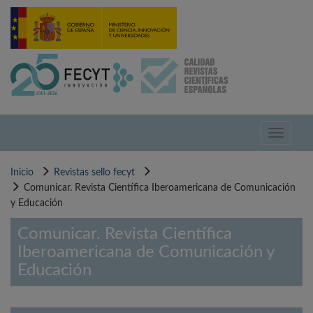
Pasar
al
contenido
principal
Toggle
navigati
Inicio
Revistas sello fecyt
Comunicar. Revista Científica Iberoamericana de Comunicación
y Educación
Comunicar. Revista Científica
Iberoamericana de Comunicación y
Educación