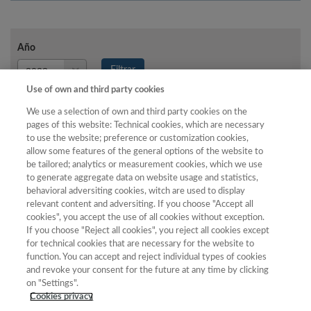
Año
Año
Filtrar
Año
Use of own and third party cookies
We use a selection of own and third party cookies on the
pages of this website: Technical cookies, which are necessary
to use the website; preference or customization cookies,
Total
allow some features of the general options of the website to
de
be tailored; analytics or measurement cookies, which we use
to generate aggregate data on website usage and statistics,
revistas
behavioral adversiting cookies, witch are used to display
Año
Categoría
Puntuación
Posición
Cuartil
relevant content and adversiting. If you choose "Accept all
cookies", you accept the use of all cookies without exception.
2023
Comunicación,
69.33
2
32
C1
If you choose "Reject all cookies", you reject all cookies except
Información y
for technical cookies that are necessary for the website to
Documentación
function. You can accept and reject individual types of cookies
Científica
and revoke your consent for the future at any time by clicking
2023
Ciencias de la
62.95
3
85
C1
on "Settings".
Educación
Cookies privacy