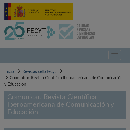
Pasar
al
contenido
principal
Toggle
navigati
Inicio
Revistas sello fecyt
Comunicar. Revista Científica Iberoamericana de Comunicación
y Educación
Comunicar. Revista Científica
Iberoamericana de Comunicación y
Educación