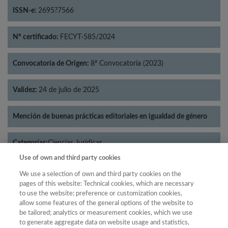
ISSN-e:
2695?7566
Nº certificado:
FECYT-585/2024
Convocatoria de Origen:
8ª Convocatoria (2023)
Validez:
24 de julio de 2025
Mención de buenas prácticas editoriales en igualdad de género
Categorías:
Ciencias Jurídicas
Use of own and third party cookies
We use a selection of own and third party cookies on the
pages of this website: Technical cookies, which are necessary
to use the website; preference or customization cookies,
Año
allow some features of the general options of the website to
Año
Filtrar
be tailored; analytics or measurement cookies, which we use
to generate aggregate data on website usage and statistics,
Año