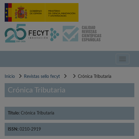
Pasar
al
contenido
principal
Toggle
navigati
Inicio
Revistas sello fecyt
Crónica Tributaria
Crónica Tributaria
Título:
Crónica Tributaria
ISSN:
0210-2919