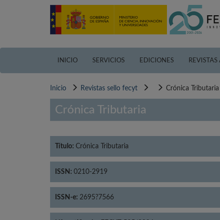
Pasar
al
contenido
principal
INICIO
SERVICIOS
EDICIONES
REVISTAS
Inicio
Revistas sello fecyt
Crónica Tributaria
Crónica Tributaria
Título:
Crónica Tributaria
ISSN:
0210-2919
ISSN-e:
2695?7566