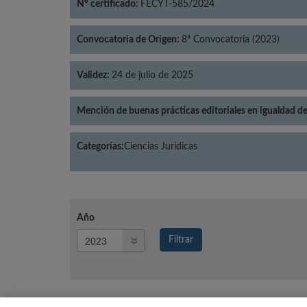
Nº certificado:
FECYT-585/2024
Convocatoria de Origen:
8ª Convocatoria (2023)
Validez:
24 de julio de 2025
Mención de buenas prácticas editoriales en igualdad d
Categorías:
Ciencias Jurídicas
Año
Año
Filtrar
Año