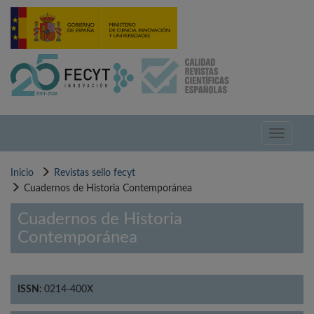
Pasar
al
contenido
principal
Toggle
navigati
Inicio
Revistas sello fecyt
Cuadernos de Historia Contemporánea
Cuadernos de Historia
Contemporánea
ISSN:
0214-400X