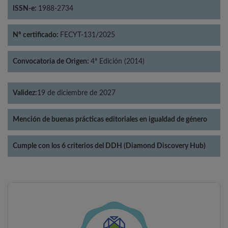
ISSN-e:
1988-2734
Nº certificado:
FECYT-131/2025
Convocatoria de Origen:
4ª Edición (2014)
Validez:
19 de diciembre de 2027
Mención de buenas prácticas editoriales en igualdad de género
Cumple con los 6 criterios del DDH (Diamond Discovery Hub)