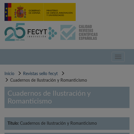
Pasar
al
contenido
principal
Toggle
navigati
Inicio
Revistas sello fecyt
Cuadernos de Ilustración y Romanticismo
Cuadernos de Ilustración y
Romanticismo
Título:
Cuadernos de Ilustración y Romanticismo