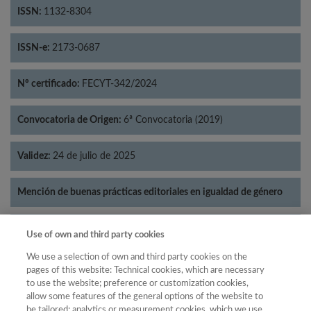
ISSN:
1132-8304
ISSN-e:
2173-0687
Nº certificado:
FECYT-342/2024
Convocatoria de Origen:
6ª Convocatoria (2019)
Validez:
24 de julio de 2025
Mención de buenas prácticas editoriales en igualdad de género
Categorías:
Literatura
Use of own and third party cookies
We use a selection of own and third party cookies on the
pages of this website: Technical cookies, which are necessary
to use the website; preference or customization cookies,
allow some features of the general options of the website to
Año
be tailored; analytics or measurement cookies, which we use